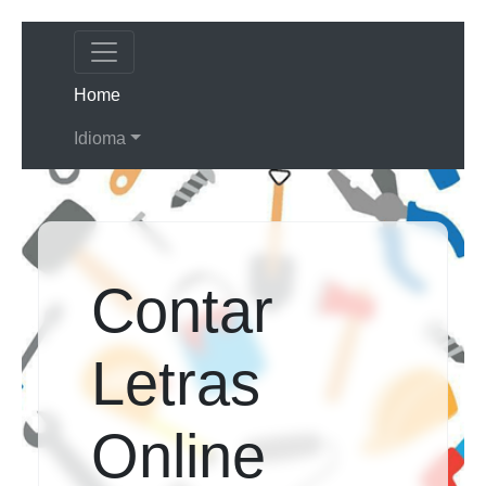
(current)
Home
Idioma
Contar
Letras
Online